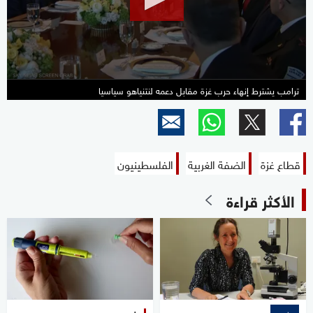
38
seconds
ترامب يشترط إنهاء حرب غزة مقابل دعمه لنتنياهو سياسيا
قطاع غزة
الضفة الغربية
الفلسطينيون
الأكثر قراءة
علوم
خاص