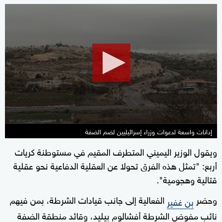
0
seconds
of
1
minute,
31
seconds
إدانات واسعة لدعوات وزراء إسرائيليين لضم الضفة
ويقول الوزير اليميني المتطرف المقيم في مستوطنة كريات
أربع: "تمثل هذه الفرق تحولا عن العقلية الدفاعية نحو عقلية
قتالية وهجومية".
وحضر
الفعالية إلى جانب قيادات الشرطة، بمن فيهم
بن غفير
نائب مفوض الشرطة أفشالوم بيليد، وقائد منطقة الضفة