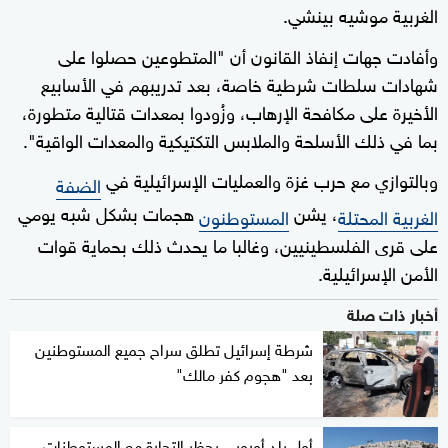
الغربية موشيه بينشي.
وأفادت جهات إنفاذ القانون أن "المتطوعين حصلوا على
شهادات سلطات شرطية خاصة، بعد تدريبهم في الأسابيع
الأخيرة على مكافحة الإرهاب، وزُودوا بمعدات قتالية متطورة،
بما في ذلك الأسلحة والملابس التكتيكية والمعدات الواقية".
وبالتوازي مع حرب غزة والعمليات الإسرائيلية في
الضفة
، يشن
هجمات بشكل شبه يومي
الغربية المحتلة
المستوطنون
على قرى الفلسطينيين، وغالبا ما يحدث ذلك بحماية قوات
الأمن الإسرائيلية.
أخبار ذات صلة
شرطة إسرائيل تطلق سراح جميع المستوطنين
بعد "هجوم كفر مالك"
أول بلد أوروبي يحظر التجارة مع المستوطنات