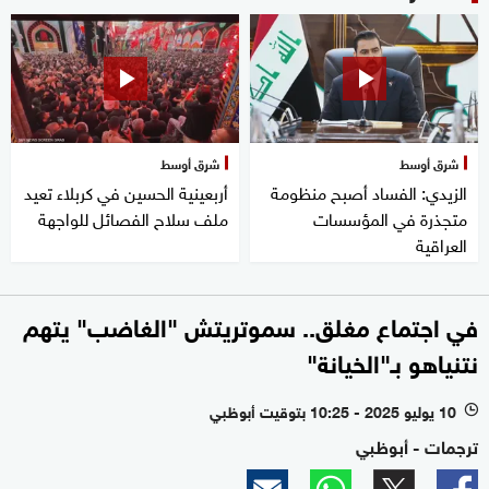
شرق أوسط
شرق أوسط
الزيدي: الفساد أصبح منظومة
أربعينية الحسين في كربلاء تعيد
متجذرة في المؤسسات
ملف سلاح الفصائل للواجهة
العراقية
في اجتماع مغلق.. سموتريتش "الغاضب" يتهم
نتنياهو بـ"الخيانة"
10 يوليو 2025 - 10:25 بتوقيت أبوظبي
l
ترجمات - أبوظبي