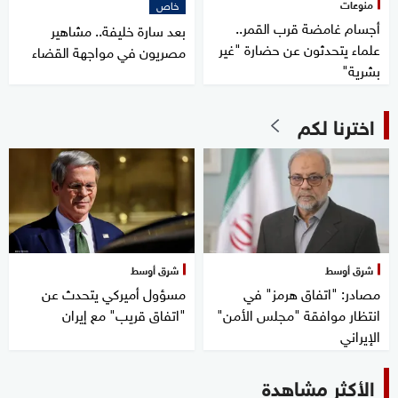
منوعات
خاص
أجسام غامضة قرب القمر..
بعد سارة خليفة.. مشاهير
علماء يتحدثون عن حضارة "غير
مصريون في مواجهة القضاء
بشرية"
اخترنا لكم
شرق أوسط
شرق أوسط
مصادر: "اتفاق هرمز" في
مسؤول أميركي يتحدث عن
انتظار موافقة "مجلس الأمن"
"اتفاق قريب" مع إيران
الإيراني
الأكثر مشاهدة