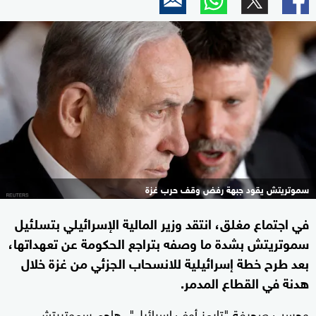
سموتريتش يقود جبهة رفض وقف حرب غزة
في اجتماع مغلق، انتقد وزير المالية الإسرائيلي بتسلئيل
سموتريتش بشدة ما وصفه بتراجع الحكومة عن تعهداتها،
بعد طرح خطة إسرائيلية للانسحاب الجزئي من غزة خلال
هدنة في القطاع المدمر.
وحسب صحيفة "تايمز أوف إسرائيل"، هاجم سموتريتش