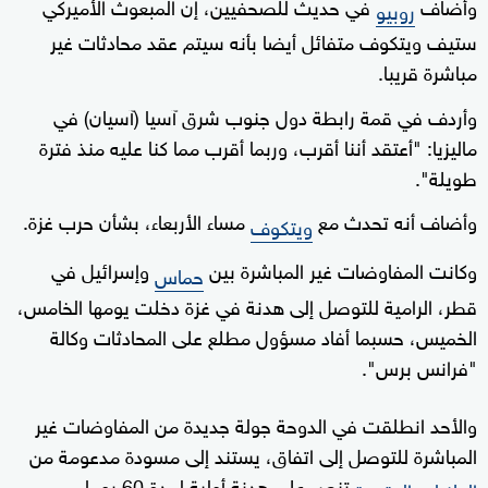
وأضاف
في حديث للصحفيين، إن المبعوث الأميركي
روبيو
ستيف ويتكوف متفائل أيضا بأنه سيتم عقد محادثات غير
مباشرة قريبا.
وأردف في قمة رابطة دول جنوب شرق آسيا (آسيان) في
ماليزيا: "أعتقد أننا أقرب، وربما أقرب مما كنا عليه منذ فترة
طويلة".
وأضاف أنه تحدث مع
مساء الأربعاء، بشأن حرب غزة.
ويتكوف
وكانت المفاوضات غير المباشرة بين
وإسرائيل في
حماس
قطر، الرامية للتوصل إلى هدنة في غزة دخلت يومها الخامس،
الخميس، حسبما أفاد مسؤول مطلع على المحادثات وكالة
"فرانس برس".
والأحد انطلقت في الدوحة جولة جديدة من المفاوضات غير
المباشرة للتوصل إلى اتفاق، يستند إلى مسودة مدعومة من
تنص على هدنة أولية لمدة 60 يوما.