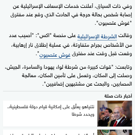
وفي ذات السياق، أعلنت خدمات الإسعاف الإسرائيلية عن
إصابة شخص بحالة حرجة في الحادث الذي وقع عند مفترق
"غوش عتصيون".
وقالت
على منصة "اكس": "أصيب عدد
الشرطة الإسرائيلية
من الأشخاص بجراح متفاوتة، في عملية إطلاق نار إرهابية،
وقعت قبل وقت عند مفترق
".
غوش عتصيون
وتابعت: "قوات كبيرة من شرطة لواء يهودا والسامرة، الجيش،
وصلت إلى المكان، وتعمل على تأمين المكان، معالجة
المصابين، والبحث عن مشتبهين إضافيين".
أخبار ذات صلة
نتنياهو يعلّق على إمكانية قيام دولة فلسطينية..
ويحدد شرطا
أبو الغيط يدين تصريحات وزير إسرائيلي تدعو لضم