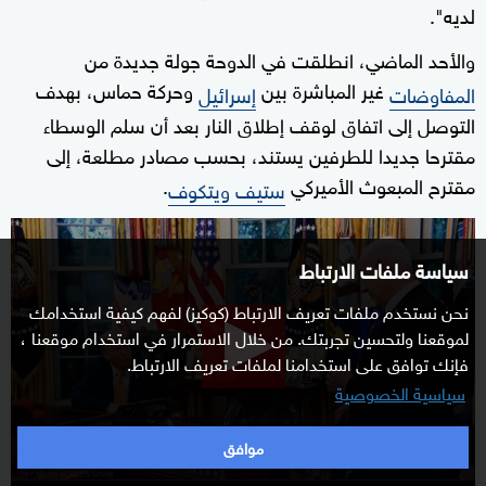
لديه".
والأحد الماضي، انطلقت في الدوحة جولة جديدة من
غير المباشرة بين
وحركة حماس، بهدف
المفاوضات
إسرائيل
التوصل إلى اتفاق لوقف إطلاق النار بعد أن سلم الوسطاء
مقترحا جديدا للطرفين يستند، بحسب مصادر مطلعة، إلى
مقترح المبعوث الأميركي
.
ستيف ويتكوف
0
seconds
سياسة ملفات الارتباط
of
نحن نستخدم ملفات تعريف الارتباط (كوكيز) لفهم كيفية استخدامك
2
لموقعنا ولتحسين تجربتك. من خلال الاستمرار في استخدام موقعنا ،
minutes,
فإنك توافق على استخدامنا لملفات تعريف الارتباط.
50
سياسية الخصوصية
seconds
موافق