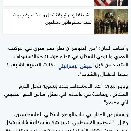
الشرطة الإسرائيلية تشكل وحدة أمنية جديدة
تضم مستوطنين مسلحين
وأضاف البيان: "من المتوقع أن يطرأ تغير جذري في التركيب
العمري والنوعي للسكان في قطاع غزة، نتيجة الاستهداف
المتعمد من قبل
للفئات العمرية الشابة، لا
الجيش الإسرائيلي
سيما الأطفال والشباب".
وتابع البيان: "هذا الاستهداف يهدد بتشويه شكل الهرم
السكاني، وبخاصة في قاعدته التي تمثل أساس النمو الطبيعي
لأي مجتمع".
واستعرض الجهاز في بيانه الواقع السكاني للفلسطينيين،
وقال: "المجتمع الفلسطيني يتميز بتركيبة سكانية شابة بشكل
واضح، حيث يشكل الأفراد تحت سن 30 عاما نسبة 65 بالمئة