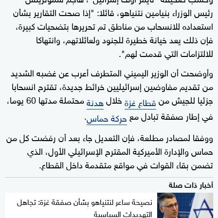
رئيس الوزراء بنيامين نتنياهو، قائلا: "إذا صحت التقارير بشأن
استعداده للانسحاب من مناطق تم تحريرها بتضحيات كبيرة،
فإن ذلك يعد خيانة خطيرة للجنود ولعائلاتهم، وانتهاكا
للالتزامات التي قدمت لهم".
وأوضحت أن الوزير اليميني المتطرف أعرب عن غضبه الشديد
من تقديم مفاوضين إسرائيليين خرائط جديدة، تقترح انسحابا
جزئيا للجيش من
خلال
محتملة مدتها 60 يوما،
قطاع غزة
هدنة
في إطار صفقة تبادل مع
.
حركة حماس
ووفقا لمصادر مطلعة، فإن التعديل جاء بعد أن رفضت كل من
حماس والإدارة الأميركية المقترح الإسرائيلي الأول، الذي
تضمن بقاء القوات في مواقع متقدمة داخل القطاع.
أخبار ذات صلة
نصيحة ساعر لنتنياهو بشأن صفقة غزة: تجاهل
التهديدات السياسية