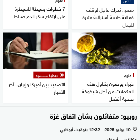
7 خطوات بسيطة للسيطرة
مصر.. تحرك عاجل لوقف
على ارتفاع سكر الدم صباحا
فعالية طبيبة أسترالية مثيرة
للجدل
علوم
تغطية مستمرة
خبراء يوصون بتناول هذه
التصعيد بين أميركا وإيران.. آخر
المكملات من أجل شيخوخة
الأخبار
صحية أفضل
روبيو: متفائلون بشأن اتفاق غزة
10 يوليو 2025 - 12:32 بتوقيت أبوظبي
l
وكالات - أبوظبي