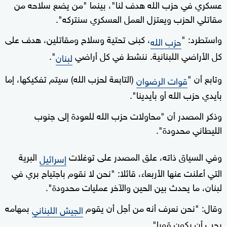
عسكري في حزب الله هدف لنا"، بينما "من يضع سلاحه من
مقاتلي الحزب ويعتزل العمل العسكري سنتركه".
واستطرد: "
، كبنى تحتية وسلاح ومقاتلين، هدف على
حزب الله
كل الأراضي اللبنانية. ننشط في كل أراضي
".
لبنان
وتابع أن "
(التابعة لحزب الله) سيتم تفكيكها، إما
قوات الرضوان
بأيدي حزب الله أو بأيدينا".
وذكر المصدر أن "محاولات حزب الله للعودة إلى جنوب
الليطاني محدودة".
وفي السياق ذاته، علق المصدر على توغلات
البرية
إسرائيل
التي أعلنت عنها الأربعاء، قائلا: "نحن لا نقوم باجتياح بري في
لبنان، ما يحدث بين الحين والآخر عمليات محدودة".
وقال: "نحن نعرف أنه من أجل أن يقوم
بمهامه
الجيش اللبناني
يجب أن يكون قويا".