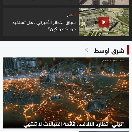
عالم
سباق الذخائر الأميركي.. هل تستفيد
موسكو وبكين؟
شرق أوسط
"نيلي" تطارد الآلاف.. قائمة اغتيالات لا تنتهي