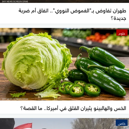
طهران تفاوض بـ"الغموض النووي".. اتفاق أم ضربة
جديدة؟
علوم
الخس والهالبينو يثيران القلق في أميركا.. ما القصة؟
خاص