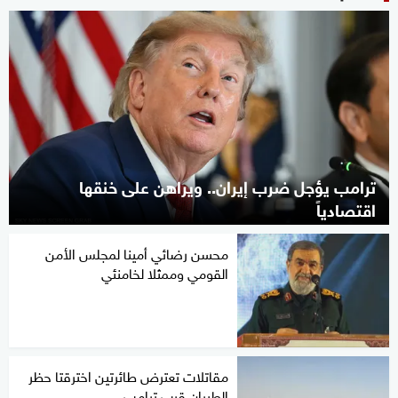
ترامب يؤجل ضرب إيران.. ويراهن على خنقها
اقتصادياً
محسن رضائي أمينا لمجلس الأمن
القومي وممثلا لخامنئي
مقاتلات تعترض طائرتين اخترقتا حظر
الطيران قرب ترامب