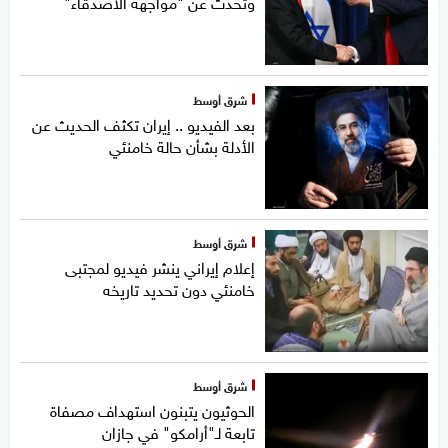
وتحدث عن "مواجهة الأصدقاء"
شرق أوسط
بعد الفيديو .. إيران تكثف الحديث عن
الأدلة بشأن حالة خامنئي
شرق أوسط
إعلام إيراني ينشر فيديو لمجتبى
خامنئي دون تحديد تاريخه
شرق أوسط
الحوثيون يتبنون استهداف مصفاة
تابعة لـ"أرامكو" في جازان