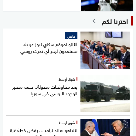
اخترنا لكم
خاص
الناتو لموقع سكاي نيوز عربية:
مستعدون لردع أي تحرك روسي
شرق أوسط
بعد مفاوضات مطولة.. حسم مصير
الوجود الروسي في سوريا
شرق أوسط
نتنياهو يعاند ترامب.. رفض خطة غزة