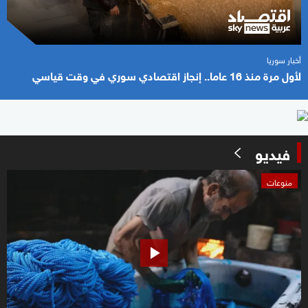
أخبار سوريا
لأول مرة منذ 16 عاما.. إنجاز اقتصادي سوري في وقت قياسي
فيديو
0
منوعات
seconds
of
2
minutes,
23
seconds