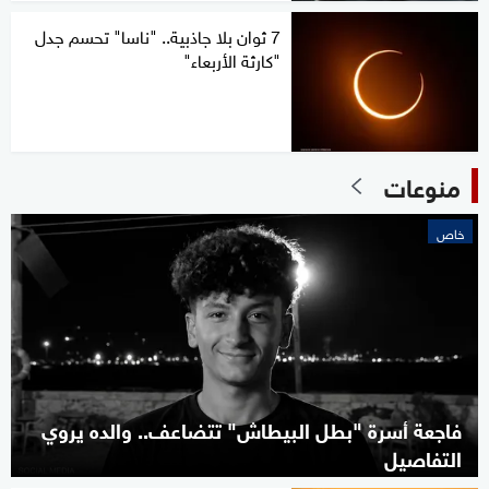
7 ثوان بلا جاذبية.. "ناسا" تحسم جدل
"كارثة الأربعاء"
منوعات
خاص
فاجعة أسرة "بطل البيطاش" تتضاعف.. والده يروي
التفاصيل