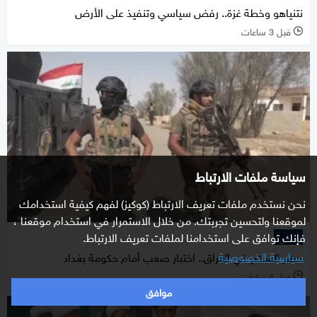
نتنياهو وخطة غزة.. رفض سياسي وتنفيذ على الأرض
قبل 3 ساعات
l
سياسة ملفات الارتباط
نحن نستخدم ملفات تعريف الارتباط (كوكيز) لفهم كيفية استخدامك
لموقعنا ولتحسين تجربتك. من خلال الاستمرار في استخدام موقعنا ،
فإنك توافق على استخدامنا لملفات تعريف الارتباط.
خاص
سياسية الخصوصية
حصر السلاح في العراق.. اختبار صعب أمام حكومة بغداد
قبل 4 ساعات
l
موافق