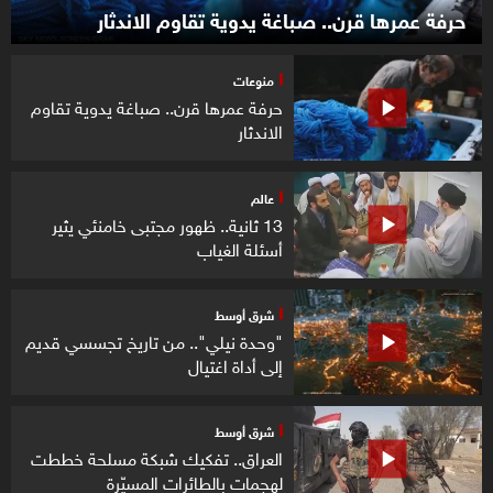
حرفة عمرها قرن.. صباغة يدوية تقاوم الاندثار
منوعات
حرفة عمرها قرن.. صباغة يدوية تقاوم
الاندثار
عالم
13 ثانية.. ظهور مجتبى خامنئي يثير
أسئلة الغياب
شرق أوسط
"وحدة نيلي".. من تاريخ تجسسي قديم
إلى أداة اغتيال
شرق أوسط
العراق.. تفكيك شبكة مسلحة خططت
لهجمات بالطائرات المسيّرة