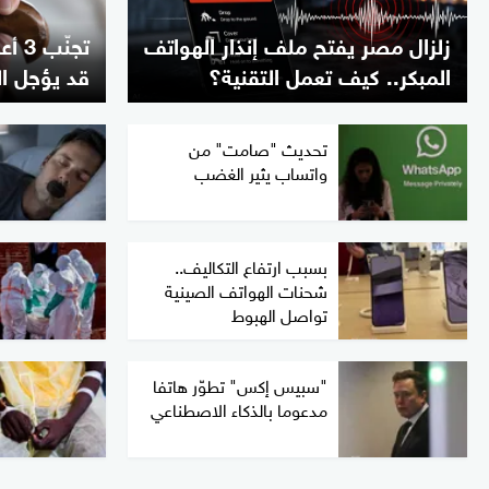
زلزال مصر يفتح ملف إنذار الهواتف
تجنّ
المبكر.. كيف تعمل التقنية؟
قد يؤجل ا
تحديث "صامت" من
واتساب يثير الغضب
بسبب ارتفاع التكاليف..
شحنات الهواتف الصينية
تواصل الهبوط
"سبيس إكس" تطوّر هاتفا
مدعوما بالذكاء الاصطناعي