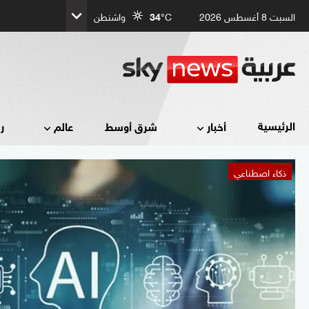
السبت 8 أغسطس 2026
°C
34
واشنطن
الرئيسية
أخبار
شرق أوسط
عالم
ر
ذكاء اصطناعي