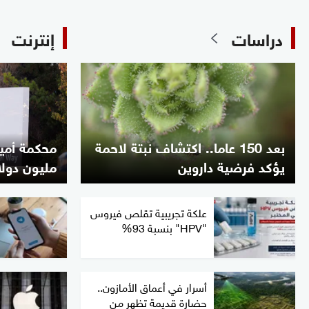
دراسات
إنترنت
بعد 150 عاما.. اكتشاف نبتة لاحمة
يؤكد فرضية داروين
مليون دولا
علكة تجريبية تقلص فيروس
"HPV" بنسبة 93%
أسرار في أعماق الأمازون..
حضارة قديمة تظهر من