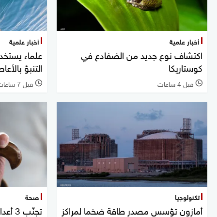
أخبار علمية
أخبار علمية
اكتشاف نوع جديد من الضفادع في
علماء يستخ
كوستاريكا
التنبؤ بالأعاص
قبل 4 ساعات
قبل 7 ساعات
l
l
تكنولوجيا
صحة
أمازون تؤسس مصدر طاقة ضخما لمراكز
تجنّب