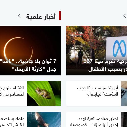
أخبار علمية
محكمة أميركية تغرم ميتا 567
7 ثوان بلا جاذبية.. "ناس
ر بسبب الأطفال
جدل "كارثة الأربعاء"
أبل تفسر سبب "الحجب
اكتشاف نوع ج
المؤقت" لتيليغرام
الضفادع في كو
تحذير صادم.. ثغرة تهدد
علماء يستخدم
إحدى أبرز ميزات الخصوصية
القرش لتحسين 