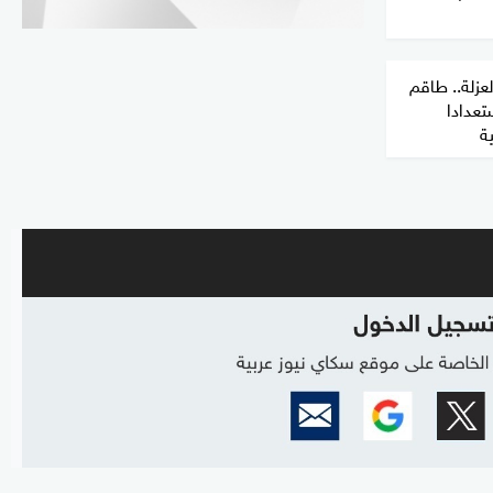
العزلة.. طاقم
تعدادا
ة