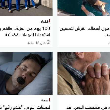
فضاء
دمون أسماك القرش لتحسين
100 يوم من العزلة.. طاقم
ير
استعدادا لمهمات فضائية
قبل 12 ساعة
l
صحة
 3 أعداء في منتصف العمر.. قد
لصقات النوم.. "علاج رائج" 