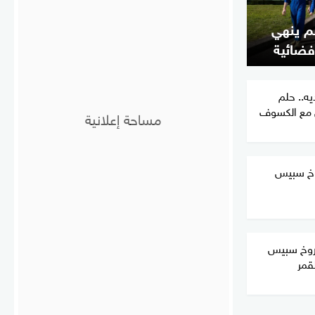
قم ينهي
فضائية
ه.. حلم
 مع الكسوف
خ سبيس
وخ سبيس
قمر