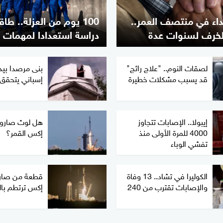
ب 3 أعداء في منتصف العمر..
100 يوم من العزلة.. طا
لخرف لسنوات عدة
دراسة استعدادا لمهمات 
لصقات النوم.. "علاج رائج"
بنى مرصدا بيدي
قد يسبب مشكلات خطيرة
إسباني يتحقق
إيبولا.. الإصابات تتجاوز
هل لوث صارو
4000 للمرة الأولى منذ
إكس القمر؟
تفشي الوباء
الكوليرا في تشاد.. 13 وفاة
قطعة من صار
والإصابات تقترب من 240
إكس ترتطم بال