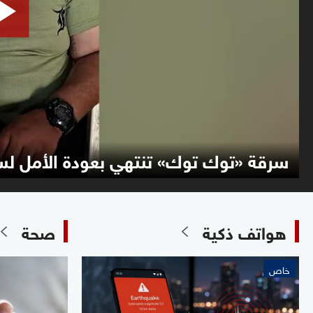
سرقة «توك توك» تنتهي بعودة الأمل ل
هواتف ذكية
صحة
خاص