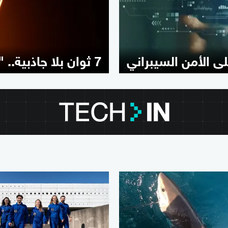
ى الأمن السيبراني
7 ثوان بلا جاذبية.. "ناسا" تحسم جدل "كارثة الأربعاء"