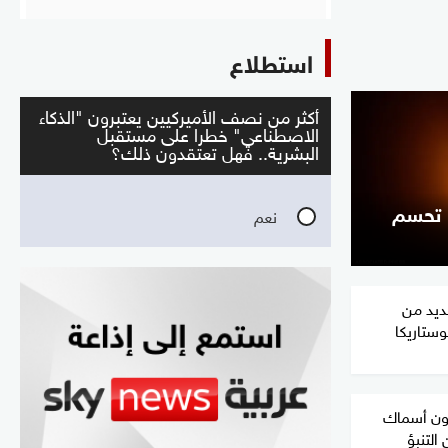
استطلاع
ا" تحسم
ديد من
ستاريكا
ون أسماك
التنبؤ