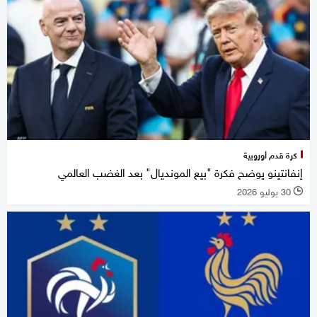
كرة قدم أوروبية
إنفانتينو يوضح فكرة "بيع المونديال" بعد الغضب العالمي
30 يوليو 2026
l