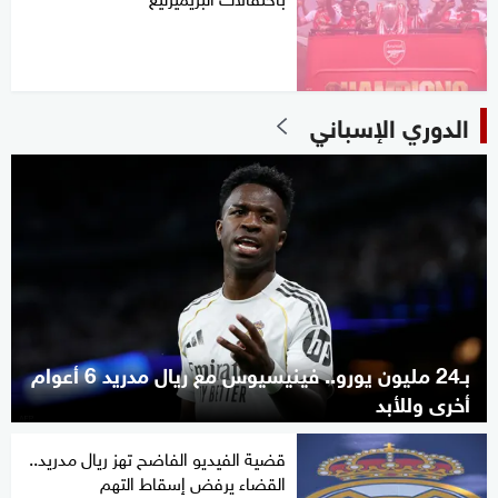
الدوري الإسباني
بـ24 مليون يورو.. فينيسيوس مع ريال مدريد 6 أعوام
أخرى وللأبد
قضية الفيديو الفاضح تهز ريال مدريد..
القضاء يرفض إسقاط التهم