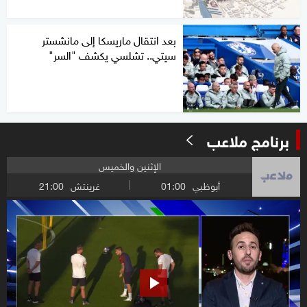
بعد انتقال ماريسكا إلى مانشستر
سيتي.. تشلسي يكشف "السر"
برنامج ملاعب
الإثنين والخميس
أبوظبي
01:00
غرينتش
21:00