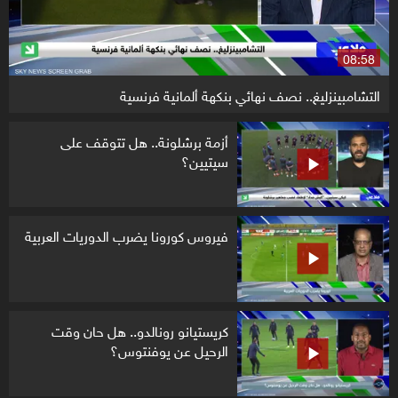
08:58
التشامبينزليغ.. نصف نهائي بنكهة ألمانية فرنسية
أزمة برشلونة.. هل تتوقف على
سيتيين؟
فيروس كورونا يضرب الدوريات العربية
كريستيانو رونالدو.. هل حان وقت
الرحيل عن يوفنتوس؟