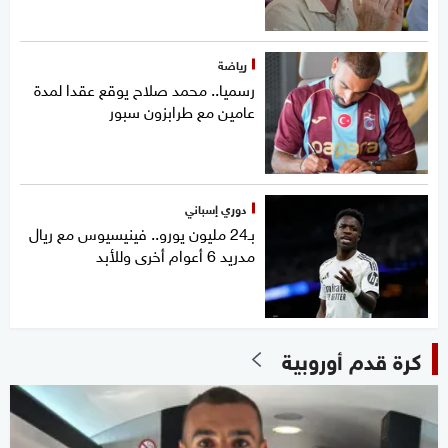
رياضة
رسميا.. محمد صلاح يوقع عقدا لمدة
عامين مع طرابزون سبور
دوري إسباني
بـ24 مليون يورو.. فينيسيوس مع ريال
مدريد 6 أعوام أخرى وللأبد
كرة قدم أوروبية