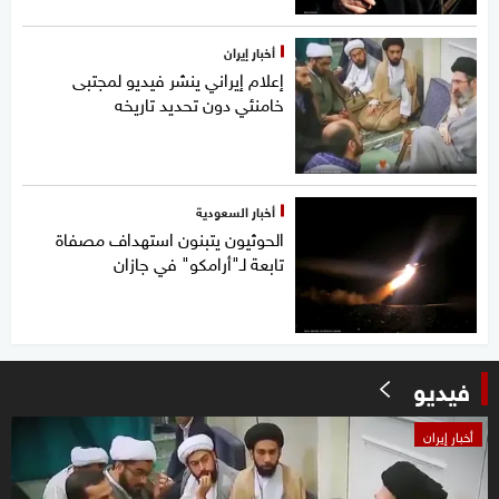
أخبار إيران
إعلام إيراني ينشر فيديو لمجتبى
خامنئي دون تحديد تاريخه
أخبار السعودية
الحوثيون يتبنون استهداف مصفاة
تابعة لـ"أرامكو" في جازان
فيديو
0
أخبار إيران
seconds
of
12