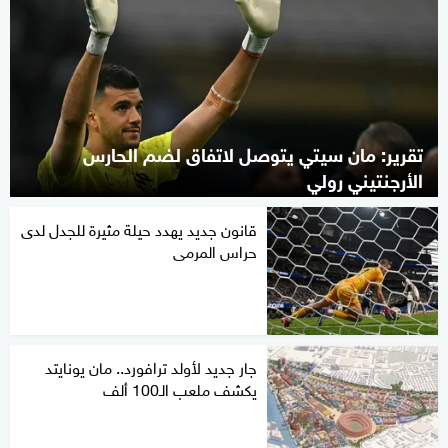
تقرير: مان سيتي يتوصل لاتفاق لضم الحارس
الأرجنتيني رولي
قانون جديد يهدد حيلة مثيرة للجدل لدى
حراس المرمى
جار جديد لأولد ترافورد.. مان يونايتد
يكشف ملعب الـ100 ألف