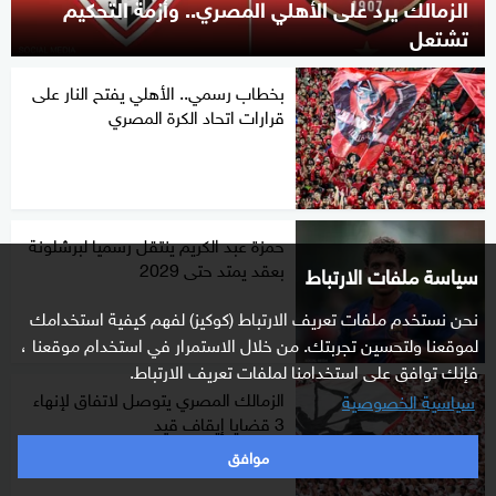
الزمالك يرد على الأهلي المصري.. وأزمة التحكيم
تشتعل
بخطاب رسمي.. الأهلي يفتح النار على
قرارات اتحاد الكرة المصري
حمزة عبد الكريم ينتقل رسميا لبرشلونة
بعقد يمتد حتى 2029
سياسة ملفات الارتباط
نحن نستخدم ملفات تعريف الارتباط (كوكيز) لفهم كيفية استخدامك
لموقعنا ولتحسين تجربتك. من خلال الاستمرار في استخدام موقعنا ،
فإنك توافق على استخدامنا لملفات تعريف الارتباط.
الزمالك المصري يتوصل لاتفاق لإنهاء
سياسية الخصوصية
3 قضايا إيقاف قيد
موافق