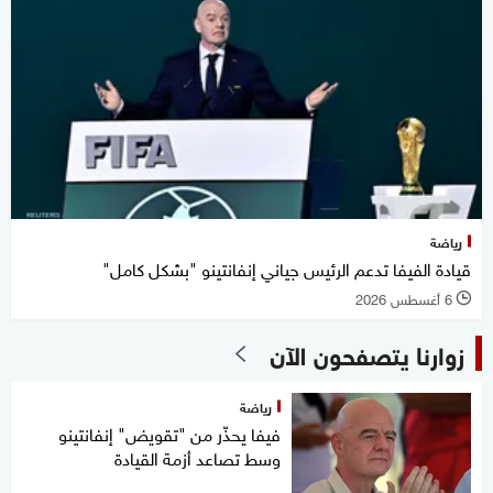
رياضة
قيادة الفيفا تدعم الرئيس جياني إنفانتينو "بشكل كامل"
6 أغسطس 2026
l
زوارنا يتصفحون الآن
رياضة
فيفا يحذّر من "تقويض" إنفانتينو
وسط تصاعد أزمة القيادة