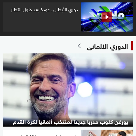
دوري الأبطال.. عودة بعد طول انتظار
الدوري الألماني
يورغن كلوب مدربا جديدا لمنتخب ألمانيا لكرة القدم
بايرن ميونيخ يحسم صفقة المغربي