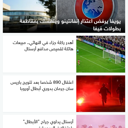
يويفا يرفض اعتذار إنفانتينو ويتمسك بمقاطعة
بطولات فيفا
أهدر ركلة جزاء في النهائي.. مبيعات
هائلة لقميص مدافع أرسنال
اعتقال 890 شخصا بعد تتويج باريس
سان جرمان بدوري أبطال أوروبا
أرسنال يداوي جراح "الأبطال"
باحتفالات البريميرليغ