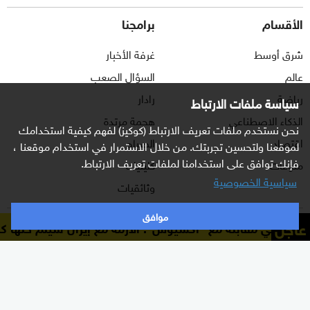
الأقسام
برامجنا
شرق أوسط
غرفة الأخبار
عالم
السؤال الصعب
رياضة
رادار
سياسة ملفات الارتباط
الذكاء الاصطناعي
هجمة مرتدة
نحن نستخدم ملفات تعريف الارتباط (كوكيز) لفهم كيفية استخدامك
اقتصاد
الصباح
لموقعنا ولتحسين تجربتك. من خلال الاستمرار في استخدام موقعنا ،
فإنك توافق على استخدامنا لملفات تعريف الارتباط.
منوعات
كلينيك
سياسية الخصوصية
وثائقيات
موافق
عاجل
امب في مقابلة مع "أكسيوس": الأزمة مع إيران سيتم حلها كما ي
اشترك الآن بالنشرة الإخبارية
نشرة إخبارية ترسل مباشرة لبريدك الإلكتروني يوميا