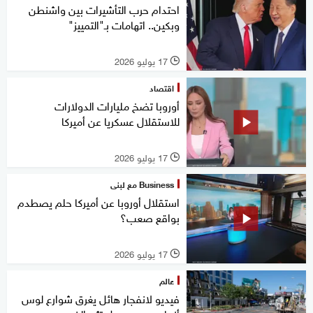
احتدام حرب التأشيرات بين واشنطن
وبكين.. اتهامات بـ"التمييز"
17 يوليو 2026
l
اقتصاد
أوروبا تضخ مليارات الدولارات
للاستقلال عسكريا عن أميركا
17 يوليو 2026
l
Business مع لبنى
استقلال أوروبا عن أميركا حلم يصطدم
بواقع صعب؟
17 يوليو 2026
l
عالم
فيديو لانفجار هائل يغرق شوارع لوس