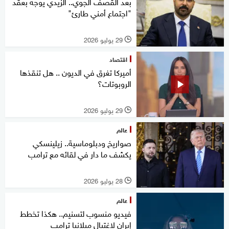
بعد القصف الجوي.. الزيدي يوجه بعقد
"اجتماع أمني طارئ"
29 يوليو 2026
l
اقتصاد
أميركا تغرق في الديون .. هل تنقذها
الروبوتات؟
29 يوليو 2026
l
عالم
صواريخ ودبلوماسية.. زيلينسكي
يكشف ما دار في لقائه مع ترامب
28 يوليو 2026
l
عالم
فيديو منسوب لتسنيم.. هكذا تخطط
إيران لاغتيال ميلانيا ترامب