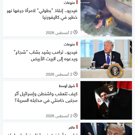
منوعات
فيديو.. إنقاذ "بطولي" لامرأة جرفها نهر
خطير في كاليفورنيا
2 أغسطس 2026
l
منوعات
فيديو.. ترامب يشيد بشاب "شجاع"
ويدعوه إلى البيت الأبيض
2 أغسطس 2026
l
شرق أوسط
كيف تتعقب واشنطن وإسرائيل أثر
مجتبى خامنئي في مخابئه السرية؟
2 أغسطس 2026
l
عالم
ترامب: أوقفت ضربة تاريخية على إيران