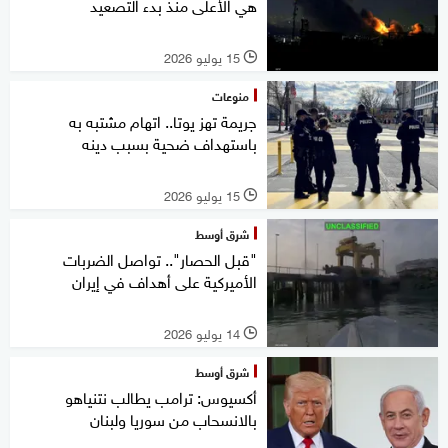
هي الأعلى منذ بدء التصعيد
15 يوليو 2026
l
منوعات
جريمة تهز يوتا.. اتهام مشتبه به
باستهداف ضحية بسبب دينه
15 يوليو 2026
l
شرق أوسط
"قبل الحصار".. تواصل الضربات
الأميركية على أهداف في إيران
14 يوليو 2026
l
شرق أوسط
أكسيوس: ترامب يطالب نتنياهو
بالانسحاب من سوريا ولبنان