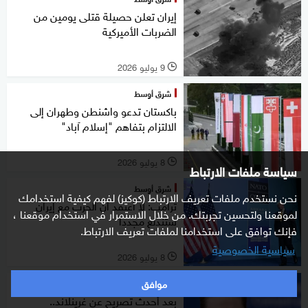
إيران تعلن حصيلة قتلى يومين من
الضربات الأميركية
9 يوليو 2026
l
شرق أوسط
باكستان تدعو واشنطن وطهران إلى
الالتزام بتفاهم "إسلام آباد"
8 يوليو 2026
l
سياسة ملفات الارتباط
شرق أوسط
نحن نستخدم ملفات تعريف الارتباط (كوكيز) لفهم كيفية استخدامك
ترامب: لا أعتقد أن الحرب مع إيران
لموقعنا ولتحسين تجربتك. من خلال الاستمرار في استخدام موقعنا ،
ستندلع مجددا
فإنك توافق على استخدامنا لملفات تعريف الارتباط.
سياسية الخصوصية
8 يوليو 2026
l
موافق
عالم
بعد أحدث تصريح عن غرينلاند..