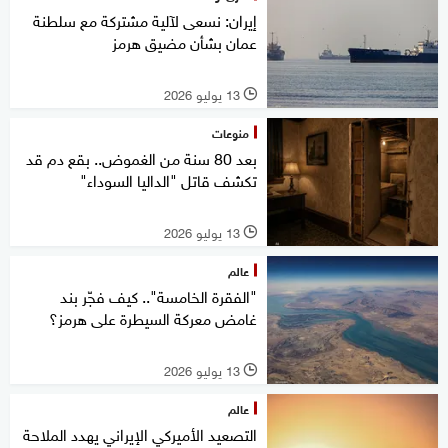
إيران: نسعى لآلية مشتركة مع سلطنة
عمان بشأن مضيق هرمز
13 يوليو 2026
l
منوعات
بعد 80 سنة من الغموض.. بقع دم قد
تكشف قاتل "الداليا السوداء"
13 يوليو 2026
l
عالم
"الفقرة الخامسة".. كيف فجّر بند
غامض معركة السيطرة على هرمز؟
13 يوليو 2026
l
عالم
التصعيد الأميركي الإيراني يهدد الملاحة